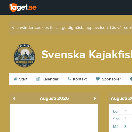
Vi använder cookies för att ge dig bästa upplevelsen. Läs vår coo
Svenska Kajakfi
Start
Kalender
Kontakt
Sponsorer
Augusti 2026
Augusti 
Lör
1
Sön
2
Mån
3