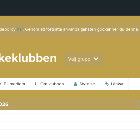
kiepolicy
här
. Genom att fortsätta använda tjänsten godkänner du denna.
skeklubben
Välj grupp
Bli medlem
Om klubben
Styrelse
Länkar
2026