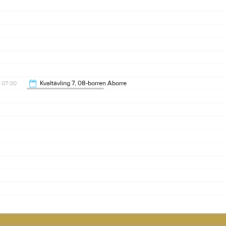
07:00
Kvaltävling 7, 08-borren Aborre
Svenska Kajakfiskeklubben
17:00