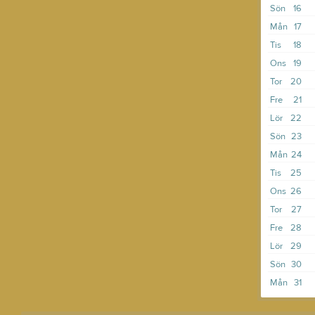
Sön
16
Mån
17
Tis
18
Ons
19
Tor
20
Fre
21
Lör
22
Sön
23
Mån
24
Tis
25
Ons
26
Tor
27
Fre
28
Lör
29
Sön
30
Mån
31