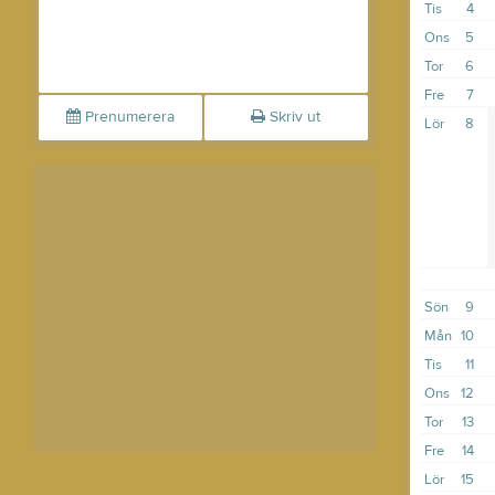
Tis
4
Ons
5
Tor
6
Fre
7
Prenumerera
Skriv ut
Lör
8
Sön
9
Mån
10
Tis
11
Ons
12
Tor
13
Fre
14
Lör
15