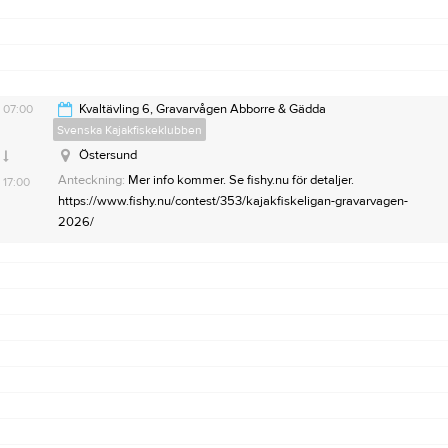
07:00
Kvaltävling 6, Gravarvågen Abborre & Gädda
Svenska Kajakfiskeklubben
Östersund
Anteckning:
Mer info kommer. Se fishy.nu för detaljer.
17:00
https://www.fishy.nu/contest/353/kajakfiskeligan-gravarvagen-
2026/