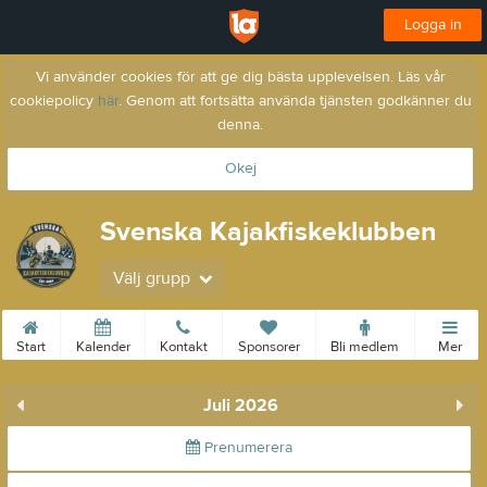
Logga in
Vi använder cookies för att ge dig bästa upplevelsen. Läs vår
cookiepolicy
här
. Genom att fortsätta använda tjänsten godkänner du
denna.
Okej
Svenska Kajakfiskeklubben
Välj grupp
Start
Kalender
Kontakt
Sponsorer
Bli medlem
Mer
Juli 2026
Prenumerera