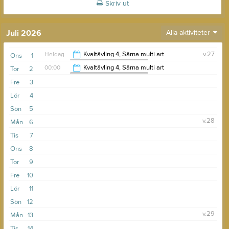
Skriv ut
Juli 2026
Alla aktiviteter
Heldag
Kvaltävling 4, Särna multi art
v.27
Ons
1
Svenska Kajakfiskeklubben
00:00
Kvaltävling 4, Särna multi art
Tor
2
Svenska Kajakfiskeklubben
Fre
3
17:00
Lör
4
Sön
5
v.28
Mån
6
Tis
7
Ons
8
Tor
9
Fre
10
Lör
11
Sön
12
v.29
Mån
13
Tis
14