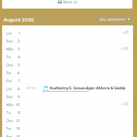
Skriv ut
Augusti 2026
Alla aktiviteter
v.31
Lör
1
Sön
2
v.32
Mån
3
Tis
4
Ons
5
Tor
6
Fre
7
07:00
Kvaltävling 6, Gravarvågen Abborre & Gädda
Lör
8
Svenska Kajakfiskeklubben
Sön
9
17:00
v.33
Mån
10
Tis
11
Ons
12
Tor
13
Fre
14