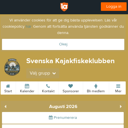
Logga in
Vi använder cookies för att ge dig bästa upplevelsen. Läs vår
cookiepolicy
här
. Genom att fortsätta använda tjänsten godkänner du
denna.
Okej
Svenska Kajakfiskeklubben
Välj grupp
Start
Kalender
Kontakt
Sponsorer
Bli medlem
Mer
Augusti 2026
Prenumerera