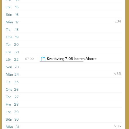
Lör
15
Sön
16
v.34
Mån
17
Tis
18
Ons
19
Tor
20
Fre
21
07:00
Kvaltävling 7, 08-borren Aborre
Lör
22
Svenska Kajakfiskeklubben
Sön
23
17:00
v.35
Mån
24
Tis
25
Ons
26
Tor
27
Fre
28
Lör
29
Sön
30
v.36
Mån
31